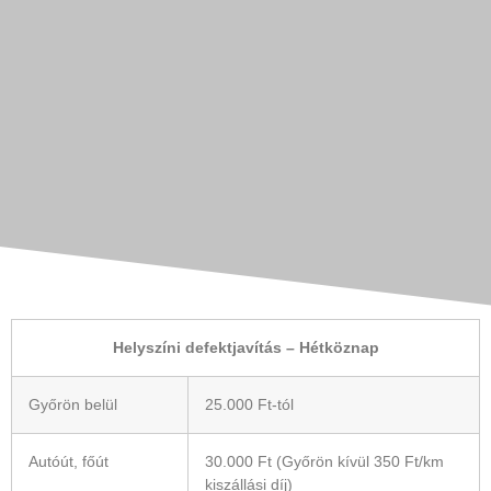
Helyszíni defektjavítás – Hétköznap
Győrön belül
25.000 Ft-tól
Autóút, főút
30.000 Ft (Győrön kívül 350 Ft/km
kiszállási díj)