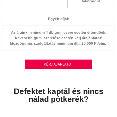
telefonon!
Egyéb díjak
Az áraink minimum 4 db gumicsere esetén értendőek.
Kevesebb gumi szerelése esetén kérj árajánlatot!
Mozgógumis szolgáltatás minimum díja 25.000 Ft/cím.
KÉRJ AJÁNLATOT
Defektet kaptál és nincs
nálad pótkerék?