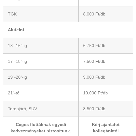
TGK
8.000 Ft/db
Alufelni
13″-16″-ig
6.750 Ft/db
17″-18″-ig
7.500 Ft/db
19″-20″-ig
9.000 Ft/db
21″-tól
10.000 Ft/db
Terepjáró, SUV
8.500 Ft/db
Céges flottáknak egyedi
Kérj ajánlatot
kedvezményeket biztosítunk.
kollegánktól