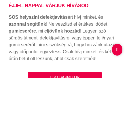
ÉJJEL-NAPPAL VÁRJUK HÍVÁSOD
SOS helyszíni defektjavítás
ért hívj minket, és
azonnal segítünk
! Ne veszítsd el értékes idődet
gumicserére
, mi
eljövünk hozzád
! Legyen szó
sürgős útmenti defektjavításról vagy éppen téli/nyári
gumicseréről, nincs szükség rá, hogy hozzánk utazz,
vagy időpontot egyeztess. Csak hívj minket, és két
órán belül ott leszünk, ahol csak szeretnéd!
HÍVJ BÁRMIKOR
Csak hívj, és mi szárnyalunk feléd!
+36306779014