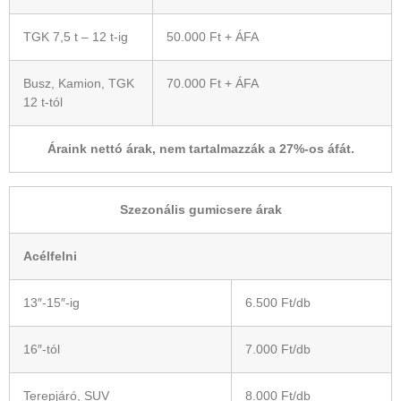
TGK 7,5 t – 12 t-ig
50.000 Ft + ÁFA
Busz, Kamion, TGK
70.000 Ft + ÁFA
12 t-tól
Áraink nettó árak, nem tartalmazzák a 27%-os áfát.
Szezonális gumicsere árak
Acélfelni
13″-15″-ig
6.500 Ft/db
16″-tól
7.000 Ft/db
Terepjáró, SUV
8.000 Ft/db