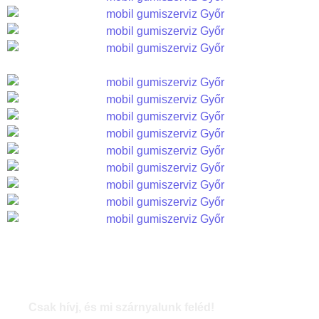
Csak hívj, és mi szárnyalunk feléd!