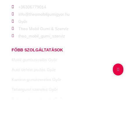
+36306779014
info@theomobilgumigyor.hu
Győr
Theo Mobil Gumi & Szervíz
theo_mobil_gumi_szerviz
FŐBB SZOLGÁLTATÁSOK
Mobil gumiszerelés Győr
Autó defekt javítás Győr
Kamion gumiszerelés Győr
Tehergumi szerelés Győr
Teherautó gumiszerviz Győr
Munkagép gumi szerelés Győr
Premium gumiabroncsok értékesítése
TPMS szenzor olvasás Győr